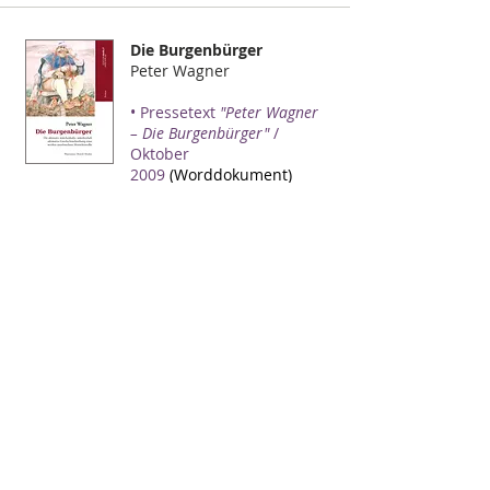
Die Burgenbürger
Peter Wagner
• Pressetext
"Peter Wagner
– Die Burgenbürger"
/
Oktober
2009
(Worddokument)
• Textauszüge
"Die
Burgenbürger"
(PDF)
• Essay zum Buch von
Siegmund Kleinl
(PDF)
• Pressestimmen
• Illustrationen
Trailer mit Musik auf
YouTube:
Clear Trailer auf YouTube
Dirty Trailer auf YouTube
EDITION MARLIT